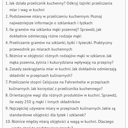
Jak działa przelicznik kuchenny? Odkryj tajniki przeliczania
miar i wag w kuchni
Podstawowe miary w przeliczeniu kuchennym. Poznaj
najważniejsze informacje o szklankach i łyżkach
Ile gramów ma szklanka mąki pszennej? Sprawdź, jak
dokładnie odmierzają różne rodzaje mąki
Przeliczanie gramów na szklanki, łyżki i łyżeczki. Praktyczny
przewodnik po miarach kuchennych
Różnice w objętości różnych rodzajów mąki w szklance. Jak
mąka pszenna, żytnia i kukurydziana wpływają na przepisy?
Zasady zaokrąglania miar w kuchni. Jak dokładnie odmierzają
składniki w przepisach kulinarnych?
Przeliczanie stopni Celsjusza na Fahrenheita w przepisach
kulinarnych. Jak korzystać z przelicznika kuchennego?
Orientacyjne wagi dla różnych produktów w kuchni. Sprawdź,
ile waży 250 g mąki i innych składników
Najczęściej używane miary w przepisach kulinarnych. Jakie są
standardowe objętości dla łyżek i szklanek?
Różnice między miarą objętości a wagą w kuchni. Dlaczego
warto znać te podstawowe zasady?