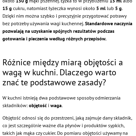
około
150 g
mąki pszennej. Łyżka to w przybliżeniu
15 ml
albo
15 g
cukru, natomiast łyżeczka wynosi około
5 ml
lub
5 g
.
Dzięki nim można szybko i precyzyjnie przygotować potrawy
bez potrzeby używania wagi kuchennej.
Standardowe naczynia
pozwalają na uzyskanie spójnych rezultatów podczas
gotowania i pieczenia według różnych przepisów.
Różnice między miarą objętości a
wagą w kuchni. Dlaczego warto
znać te podstawowe zasady?
W kuchni istnieją dwa podstawowe sposoby odmierzania
składników:
objętość
i
waga
.
Objętość odnosi się do przestrzeni, jaką zajmuje dany składnik,
co jest szczególnie ważne dla płynów i produktów sypkich,
takich jak mąka czy cukier. Do pomiaru objętości używamy na