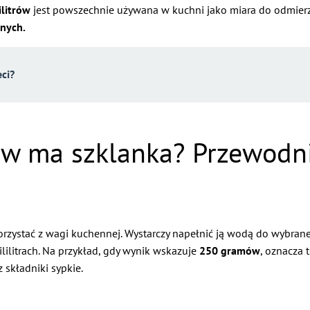
ilitrów
jest powszechnie używana w kuchni jako miara do odmierza
rnych.
eci?
trów ma szklanka? Przewod
o skorzystać z wagi kuchennej. Wystarczy napełnić ją wodą do wyb
ilitrach. Na przykład, gdy wynik wskazuje
250 gramów
, oznacza 
 składniki sypkie.