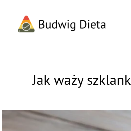
Przejdź
do
treści
Jak waży szklan