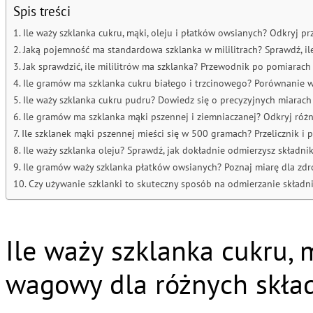
Spis treści
Ile waży szklanka cukru, mąki, oleju i płatków owsianych? Odkryj p
Jaką pojemność ma standardowa szklanka w mililitrach? Sprawdź, il
Jak sprawdzić, ile mililitrów ma szklanka? Przewodnik po pomiarach
Ile gramów ma szklanka cukru białego i trzcinowego? Porównanie 
Ile waży szklanka cukru pudru? Dowiedz się o precyzyjnych miarach
Ile gramów ma szklanka mąki pszennej i ziemniaczanej? Odkryj róż
Ile szklanek mąki pszennej mieści się w 500 gramach? Przelicznik i
Ile waży szklanka oleju? Sprawdź, jak dokładnie odmierzysz składni
Ile gramów waży szklanka płatków owsianych? Poznaj miarę dla zd
Czy używanie szklanki to skuteczny sposób na odmierzanie składn
Ile waży szklanka cukru, 
wagowy dla różnych skła