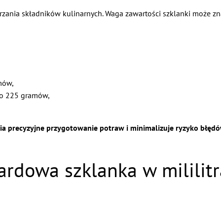
zania składników kulinarnych. Waga zawartości szklanki może znac
mów,
ło 225 gramów,
 precyzyjne przygotowanie potraw i minimalizuje ryzyko błędó
rdowa szklanka w mililitr