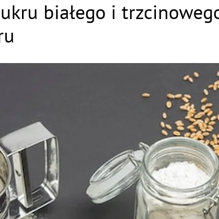
cukru białego i trzcinow
ru