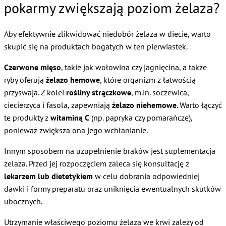
pokarmy zwiększają poziom żelaza?
Aby efektywnie zlikwidować niedobór żelaza w diecie, warto
skupić się na produktach bogatych w ten pierwiastek.
Czerwone mięso
, takie jak wołowina czy jagnięcina, a także
ryby oferują
żelazo hemowe
, które organizm z łatwością
przyswaja. Z kolei
rośliny strączkowe
, m.in. soczewica,
ciecierzyca i fasola, zapewniają
żelazo niehemowe
. Warto łączyć
te produkty z
witaminą C
(np. papryka czy pomarańcze),
ponieważ zwiększa ona jego wchłanianie.
Innym sposobem na uzupełnienie braków jest suplementacja
żelaza. Przed jej rozpoczęciem zaleca się konsultację z
lekarzem lub dietetykiem
w celu dobrania odpowiedniej
dawki i formy preparatu oraz uniknięcia ewentualnych skutków
ubocznych.
Utrzymanie właściwego poziomu żelaza we krwi zależy od