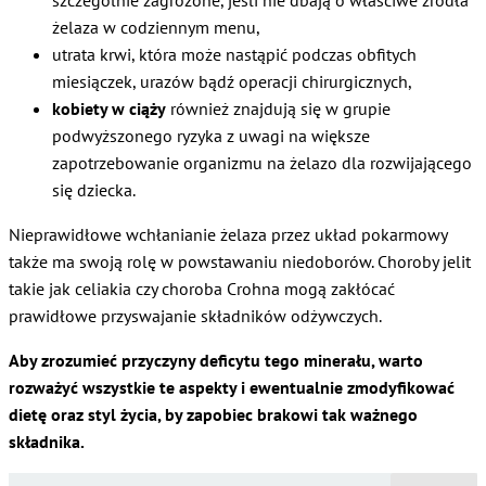
szczególnie zagrożone, jeśli nie dbają o właściwe źródła
żelaza w codziennym menu,
utrata krwi, która może nastąpić podczas obfitych
miesiączek, urazów bądź operacji chirurgicznych,
kobiety w ciąży
również znajdują się w grupie
podwyższonego ryzyka z uwagi na większe
zapotrzebowanie organizmu na żelazo dla rozwijającego
się dziecka.
Nieprawidłowe wchłanianie żelaza przez układ pokarmowy
także ma swoją rolę w powstawaniu niedoborów. Choroby jelit
takie jak celiakia czy choroba Crohna mogą zakłócać
prawidłowe przyswajanie składników odżywczych.
Aby zrozumieć przyczyny deficytu tego minerału, warto
rozważyć wszystkie te aspekty i ewentualnie zmodyfikować
dietę oraz styl życia, by zapobiec brakowi tak ważnego
składnika.