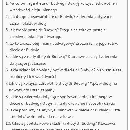
Na co pomaga dieta dr Budwig? Odkryj korzyści zdrowotne i
właściwości oleju lnianego
Jak długo stosować dietę dr Budwig? Zalecenia dotyczące
czasu i efektów diety
Jak zrobić pastę dr Budwig? Przepis na zdrową pastę z
siemienia lnianego i twarogu
Co to znaczy olej lniany budwigowy? Zrozumienie jego roli w
diecie dr Budwig
Jakie są zasady diety dr Budwig? Kluczowe zasady i zalecenia
dotyczące jadłospisu
Jakie składniki powinny być w diecie dr Budwig? Najważniejsze
produkty i ich właściwości
Jakie są korzyści zdrowotne diety dr Budwig? Wpływ diety na
nowotwory i stan zapalny
Jakie są zalecenia dotyczące spożywania oleju lnianego w
diecie dr Budwig? Optymalne dawkowanie i sposoby użycia
Jakie produkty należy wyeliminować w diecie dr Budwig? Lista
składników do unikania dla zdrowia
Jakie są podstawowe składniki diety dr Budwig? Kluczowe
elementy, które powinny znaleźć się w jadłospisie