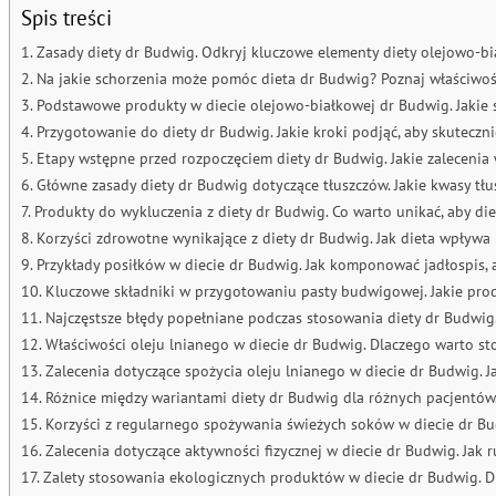
Spis treści
Zasady diety dr Budwig. Odkryj kluczowe elementy diety olejowo-bi
Na jakie schorzenia może pomóc dieta dr Budwig? Poznaj właściwo
Podstawowe produkty w diecie olejowo-białkowej dr Budwig. Jakie 
Przygotowanie do diety dr Budwig. Jakie kroki podjąć, aby skuteczn
Etapy wstępne przed rozpoczęciem diety dr Budwig. Jakie zaleceni
Główne zasady diety dr Budwig dotyczące tłuszczów. Jakie kwasy tł
Produkty do wykluczenia z diety dr Budwig. Co warto unikać, aby die
Korzyści zdrowotne wynikające z diety dr Budwig. Jak dieta wpływ
Przykłady posiłków w diecie dr Budwig. Jak komponować jadłospis, 
Kluczowe składniki w przygotowaniu pasty budwigowej. Jakie prod
Najczęstsze błędy popełniane podczas stosowania diety dr Budwig. 
Właściwości oleju lnianego w diecie dr Budwig. Dlaczego warto st
Zalecenia dotyczące spożycia oleju lnianego w diecie dr Budwig. Ja
Różnice między wariantami diety dr Budwig dla różnych pacjentó
Korzyści z regularnego spożywania świeżych soków w diecie dr Bu
Zalecenia dotyczące aktywności fizycznej w diecie dr Budwig. Jak 
Zalety stosowania ekologicznych produktów w diecie dr Budwig. 