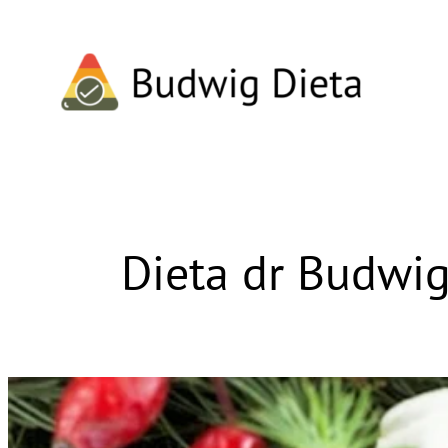
Przejdź
do
treści
Dieta dr Budwig 