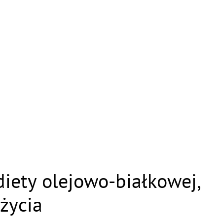
iety olejowo-białkowej,
życia