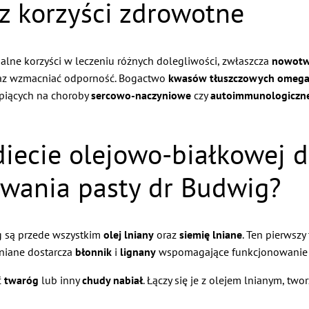
 korzyści zdrowotne
alne korzyści w leczeniu różnych dolegliwości, zwłaszcza
nowot
raz wzmacniać odporność. Bogactwo
kwasów tłuszczowych omega
erpiących na choroby
sercowo-naczyniowe
czy
autoimmunologiczn
ecie olejowo-białkowej dr
owania pasty dr Budwig?
 są przede wszystkim
olej lniany
oraz
siemię lniane
. Ten pierwszy
lniane dostarcza
błonnik
i
lignany
wspomagające funkcjonowani
ć
twaróg
lub inny
chudy nabiał
. Łączy się je z olejem lnianym, two