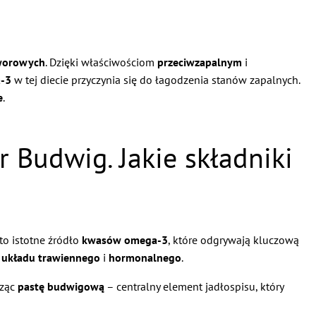
worowych
. Dzięki właściwościom
przeciwzapalnym
i
-3
w tej diecie przyczynia się do łagodzenia stanów zapalnych.
e
.
 Budwig. Jakie składniki
 to istotne źródło
kwasów omega-3
, które odgrywają kluczową
e
układu trawiennego
i
hormonalnego
.
rząc
pastę budwigową
– centralny element jadłospisu, który