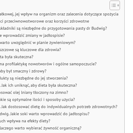
ałkowej, jej wpływ na organizm oraz zalecenia dotyczące spożycia
ści przeciwnowotworowe oraz korzyści zdrowotne
składniki są niezbędne do przygotowania pasty dr Budwig?
ie wprowadzić zmiany w jadłospisie?
a warto uwzględnić w planie żywieniowym?
uszczowe są kluczowe dla zdrowia?
ta była skuteczna?
a na profilaktykę nowotworów i ogólne samopoczucie?
aby był smaczny i zdrowy?
ukty są niezbędne do jej stworzenia?
Jak ich uniknąć, aby dieta była skuteczna?
osować olej lniany tłoczony na zimno?
kie są optymalne ilości i sposoby użycia?
w. Jak dostosować dietę do indywidualnych potrzeb zdrowotnych?
dwig. Jakie soki warto wprowadzić do jadłospisu?
ruch wpływa na efekty diety?
Dlaczego warto wybierać żywność organiczną?